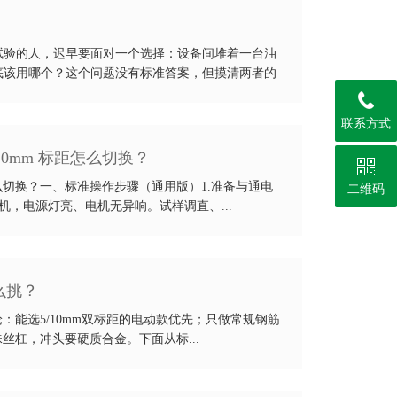
？
试验的人，迟早要面对一个选择：设备间堆着一台油
底该用哪个？这个问题没有标准答案，但摸清两者的
联系方式
0mm 标距怎么切换？
么切换？一、标准操作步骤（通用版）1.准备与通电
二维码
机，电源灯亮、电机无异响。试样调直、...
么挑？
论：能选5/10mm双标距的电动款优先；只做常规钢筋
珠丝杠，冲头要硬质合金。下面从标...