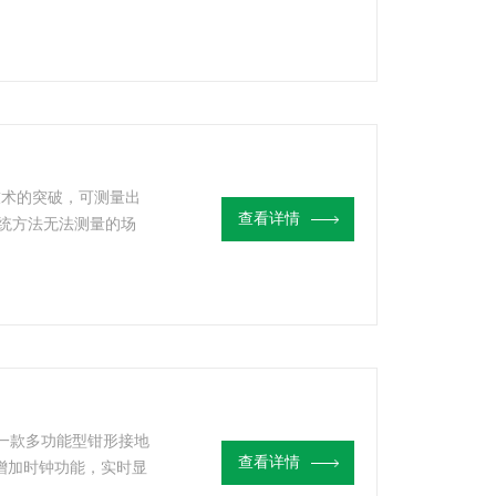
下线，不需辅助电极，
技术的突破，可测量出
查看详情
统方法无法测量的场
阻和接地引线电阻的综
的一款多功能型钳形接地
查看详情
增加时钟功能，实时显
示接地电阻和接地漏电