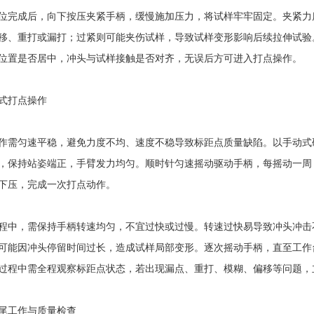
成后，向下按压夹紧手柄，缓慢施加压力，将试样牢牢固定。夹紧力
移、重打或漏打；过紧则可能夹伤试样，导致试样变形影响后续拉伸试验
位置是否居中，冲头与试样接触是否对齐，无误后方可进入打点操作。
打点操作
匀速平稳，避免力度不均、速度不稳导致标距点质量缺陷。以手动式
，保持站姿端正，手臂发力均匀。顺时针匀速摇动驱动手柄，每摇动一周
下压，完成一次打点动作。
，需保持手柄转速均匀，不宜过快或过慢。转速过快易导致冲头冲击
可能因冲头停留时间过长，造成试样局部变形。逐次摇动手柄，直至工作
过程中需全程观察标距点状态，若出现漏点、重打、模糊、偏移等问题，
工作与质量检查