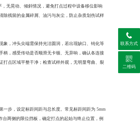
水平，无晃动、倾斜情况，避免打点过程中设备移位影响
，清除残留的金属碎屑、油污与灰尘，防止杂质划伤试样
联系方式
现象，冲头尖端需保持光洁圆润，若出现缺口、钝化等
手柄，感受传动是否顺滑无卡顿、无异响，确认各连接
证打点区域平整干净；检查试样外观，无明显弯曲、裂
二维码
一步，设定标距间距与总长度。常见标距间距为 5mm
工作台两侧的限位挡板，确定打点的起始与终止位置，例