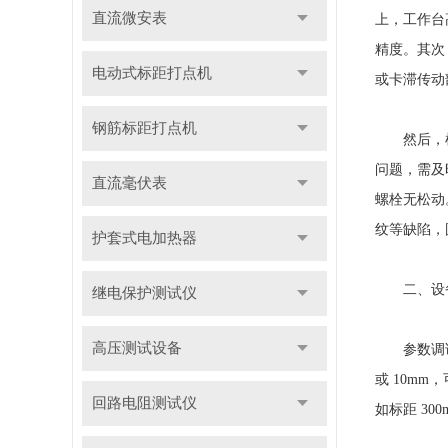
直流微安表
上，工作台
精度。其次
电动式标距打点机
或卡滞传动
钢筋标距打点机
然后，检查
问题，需及
直流毫伏表
螺栓无松动
纹等缺陷，
护套式电加热器
二、设备
继电保护测试仪
高压测试设备
参数调试直
或 10m
回路电阻测试仪
如标距 30