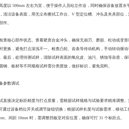
高度以 500mm 左右为宜，便于操作人员站立作业，同时确保设备放置
，清洁设备表面，用无尘布擦拭工作台、V 型定位槽、冲头及夹具部位
部件。
核心部件状态。查看硬质合金冲头，确保无崩刃、磨损、松动或变形
时更换，避免打点深浅不一。检查凸轮、齿条等传动机构，手动转动驱动
。最后，处理待测试样，清除试样表面的氧化皮、油污、锈蚀等杂质，保
圆钢、板材等不同规格试样需分类摆放，做好标识，避免混料。
参数调试
接决定标距精度与打点质量，需根据试样规格与试验要求精准调整。第
m，可通过设备档位开关或调节旋钮切换；根据试样长度与试验需求，移动
0mm、间距 10mm 时，需调整挡板至对应位置，确保可打 31 个标距点。