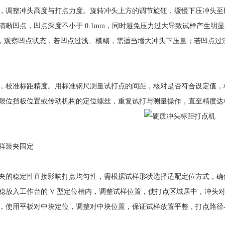
整冲头高度与打点力度。旋转冲头上方的调节旋钮，缓慢下压冲头至刚好
清晰凹点，凹点深度不小于 0.1mm，同时避免压力过大导致试样产生明显
点，观察凹点状态，若凹点过浅、模糊，需适当增大冲头下压量；若凹点
准标距精度。用标准钢尺测量试打点的间距，核对是否符合设定值，标距精
限位挡板位置或传动机构的定位螺丝，重复试打与测量操作，直至精度达
装夹固定
稳定性直接影响打点均匀性，需根据试样形状选择适配定位方式，确
稳放入工作台的 V 型定位槽内，调整试样位置，使打点区域居中，冲头对
，使用平板对中块定位，调整对中块位置，保证试样放置平整，打点路径