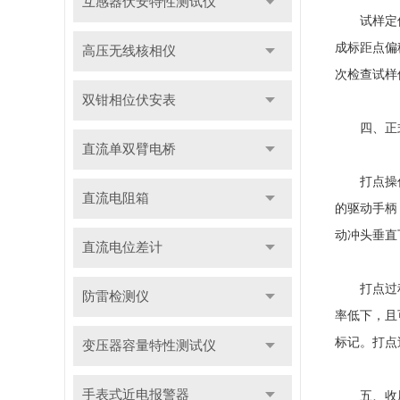
互感器伏安特性测试仪
试样定位完
成标距点偏
高压无线核相仪
次检查试样
双钳相位伏安表
四、正式
直流单双臂电桥
打点操作需
直流电阻箱
的驱动手柄
动冲头垂直
直流电位差计
打点过程中
防雷检测仪
率低下，且
标记。打点
变压器容量特性测试仪
手表式近电报警器
五、收尾