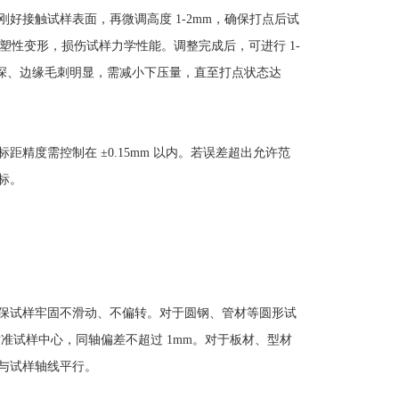
接触试样表面，再微调高度 1-2mm，确保打点后试
塑性变形，损伤试样力学性能。调整完成后，可进行 1-
过深、边缘毛刺明显，需减小下压量，直至打点状态达
度需控制在 ±0.15mm 以内。若误差超出允许范
标。
保试样牢固不滑动、不偏转。对于圆钢、管材等圆形试
准试样中心，同轴偏差不超过 1mm。对于板材、型材
与试样轴线平行。