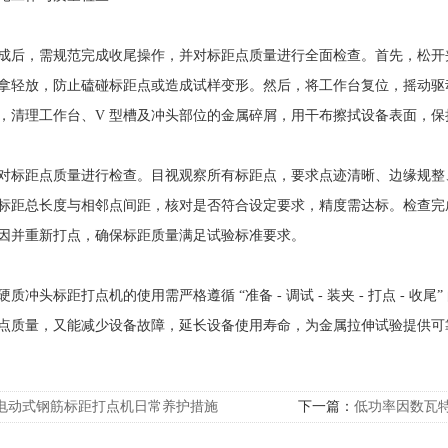
，需规范完成收尾操作，并对标距点质量进行全面检查。首先，松开
拿轻放，防止磕碰标距点或造成试样变形。然后，将工作台复位，摇动驱
，清理工作台、V 型槽及冲头部位的金属碎屑，用干布擦拭设备表面，保
距点质量进行检查。目视观察所有标距点，要求点迹清晰、边缘规整
标距总长度与相邻点间距，核对是否符合设定要求，精度需达标。检查完
因并重新打点，确保标距质量满足试验标准要求。
冲头标距打点机的使用需严格遵循 “准备 - 调试 - 装夹 - 打点 - 
点质量，又能减少设备故障，延长设备使用寿命，为金属拉伸试验提供可
电动式钢筋标距打点机日常养护措施
下一篇：
低功率因数瓦