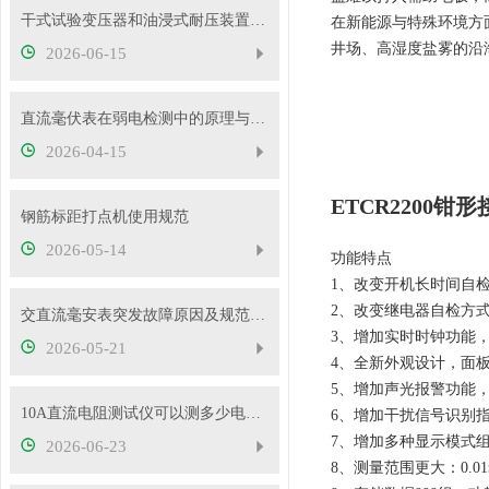
干式试验变压器和油浸式耐压装置有什么区别？
在新能源与特殊环境方
井场、高湿度盐雾的沿
2026-06-15
直流毫伏表在弱电检测中的原理与性能优势
2026-04-15
ETCR2200
钢筋标距打点机使用规范
2026-05-14
功能特点
1、改变开机长时间自
2、改变继电器自检方
交直流毫安表突发故障原因及规范处理流程
3、增加实时时钟功能
2026-05-21
4、全新外观设计，面
5、增加声光报警功能，“嘟
10A直流电阻测试仪可以测多少电压的变压器？
6、增加干扰信号识别指示
7、增加多种显示模式
2026-06-23
8、测量范围更大：0.01Ω～