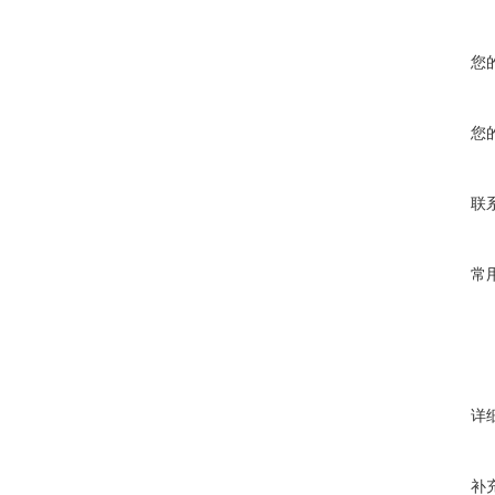
您
您
联
常
详
补