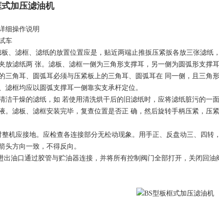
框式加压滤油机
详细操作说明
试车
滤板、滤框、滤纸的放置位置应是，贴近两端止推扳压紧扳各放三张滤纸
夹放滤纸两 张。滤板、滤框一侧为三角形支撑耳，另一侧为圆弧形支撑耳
的三角耳、圆弧耳必须与压紧板上的三角耳、圆弧耳在 同一侧，且三角
、滤框均应以圆弧支撑耳一侧靠实支承杆定位。
清洁干燥的滤纸，如 若使用清洗烘干后的旧滤纸时，应将滤纸脏污的一
液。滤板、滤框安装完毕，复查位置是否正 确，然后旋转手柄压紧，压
时整机应接地。应检查各连接部分无松动现象。用手正、反盘动三、四转
箭头方向一致，不得反向。
的进出油口通过胶管与贮油器连接，并将所有控制阀门全部打开，关闭回油