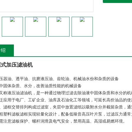
介绍
框式加压滤油机
压器油、透平油、抗磨液压油、齿轮油、机械油水份和杂质的设备
中固体杂质、水分，改善油质性能的机械设备
又称液压油滤油机，是一种通过物理过滤去除油液中固体杂质和水分的机
泛应用于电厂、工矿企业、油库及石油化工等领域，可延长高价油品的使
、滤框交替排列构成过滤室，夹层中放置滤纸以吸附水分并截留杂质，通
程塑料滤板滤框实现轻量化设计，配备低噪音高压叶片泵，过滤压力通常为0.0
需注意滤板保护、螺杆润滑及电气安全，禁用高温、高湿或易燃环境。