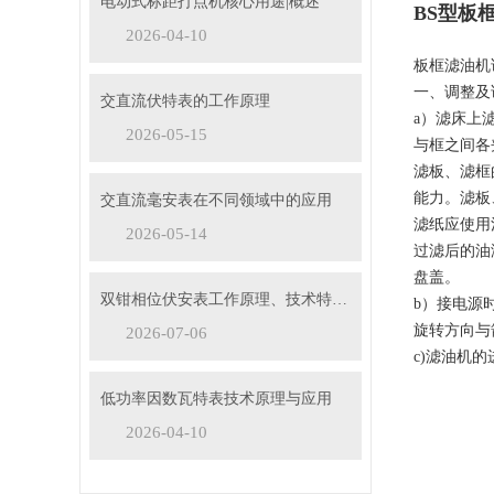
电动式标距打点机核心用途|概述
BS型板
2026-04-10
板框滤油机
一、调整及
交直流伏特表的工作原理
a）滤床上
2026-05-15
与框之间各
滤板、滤框
能力。滤板
交直流毫安表在不同领域中的应用
滤纸应使用
2026-05-14
过滤后的油
盘盖。
双钳相位伏安表工作原理、技术特性与电力现场应用解析
b）接电源
旋转方向与
2026-07-06
c)滤油机
低功率因数瓦特表技术原理与应用
2026-04-10