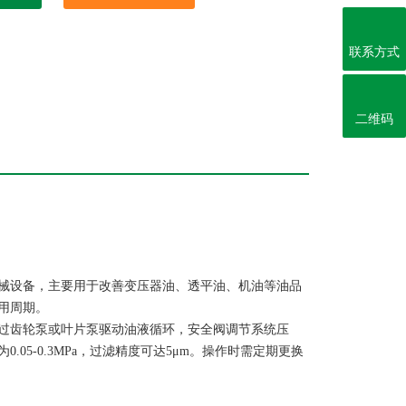
联系方式
二维码
械设备，主要用于改善变压器油、透平油、机油等油品
用周期。
过齿轮泵或叶片泵驱动油液循环，安全阀调节系统压
5-0.3MPa，过滤精度可达5μm。操作时需定期更换