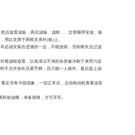
，然后放置滤板，再后滤板、滤框……交替顺序安放，板
，用以支撑于两根支承杆(板)上。
形耳必须安装在进液的一边，不能放错，否则将失去过滤
面对着滤框放置，以免清洁不净的杂质被冲刷下来而污染
紧时不允许加长压紧手柄，且只能一人操作。最后盖上油
，看足否有卡阻现象，一切正常后，点动电动机查看油泵
阀和放油嘴，准备就绪，方可开车。