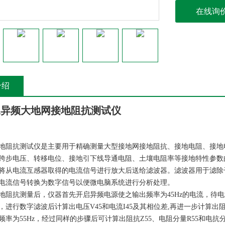
在线询
介绍
/5A异频大地网接地阻抗测试仪
地阻抗测试仪是主要用于精确测量大型接地网接地阻抗、接地电阻、接地
跨步电压、转移电位、接地引下线导通电阻、土壤电阻率等接地特性参数
将从电流互感器取得的电流信号进行放大后送给滤波器。滤波器用于滤除干扰信
电流信号转换为数字信号以便微电脑系统进行分析处理。
地阻抗测量后，仪器首先开启异频电源使之输出频率为45Hz的电流，待电
，进行数字滤波后计算出电压V45和电流I45及其相位差,再进一步计算出阻
率为55Hz，经过同样的步骤后可计算出阻抗Z55、电阻分量R55和电抗分量