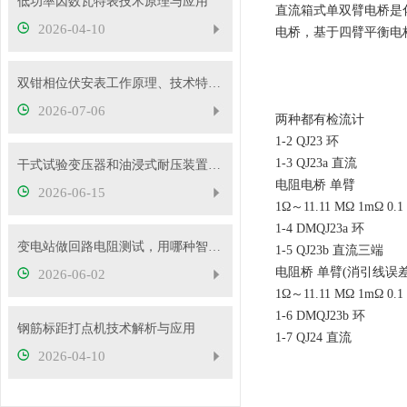
低功率因数瓦特表技术原理与应用
直流箱式单双臂电桥是
2026-04-10
电桥，基于四臂平衡电
双钳相位伏安表工作原理、技术特性与电力现场应用解析
2026-07-06
两种都有检流计
1-2 QJ23 环
1-3 QJ23a 直流
干式试验变压器和油浸式耐压装置有什么区别？
电阻电桥 单臂
2026-06-15
1Ω～11.11 MΩ 1mΩ 0.1
1-4 DMQJ23a 环
变电站做回路电阻测试，用哪种智能测试仪更靠谱？
1-5 QJ23b 直流三端
电阻桥 单臂(消引线误差
2026-06-02
1Ω～11.11 MΩ 1mΩ 0.1
1-6 DMQJ23b 环
钢筋标距打点机技术解析与应用
1-7 QJ24 直流
2026-04-10