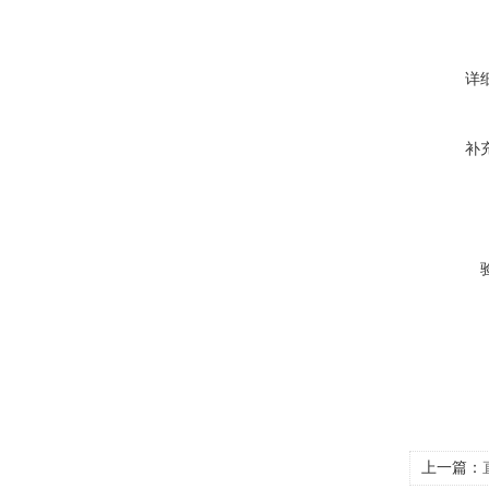
详
补
上一篇：