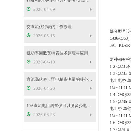
精准相位识别的电力守护者-无线高压核相仪
2026-04-09
交直流伏特表的工作原理
部分型号设
2026-05-15
QJ36/
3A、KDZ
低功率因数瓦特表技术原理与应用
两种都有检
2026-04-10
1-2 QJ23 环
1-3 QJ23a
直流毫伏表：弱电精密测量的核心工具
电阻电桥 
1Ω～11.11 
2026-04-20
1-4 DMQJ2
1-5 QJ23
10A直流电阻测试仪可以测多少电压的变压器？
电阻桥 单臂
2026-06-23
1Ω～11.11 
1-6 DMQJ2
1-7 QJ24 