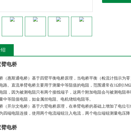
介绍
双臂电桥
桥（惠斯通电桥）基于四臂平衡电桥原理，当电桥平衡（检流计指示为零
电路。直流单臂电桥主要用于测量中等阻值的电阻，范围通常在1Ω到1M
电阻，因为被测电阻只有两个接线端子，这两个附加电阻会与被测电阻串
量中等阻值电阻，如金属丝电阻、电机绕组电阻等。
桥（开尔文电桥）基于六臂电桥原理，在单臂电桥的基础上增加了电位引
为四端电阻连接，使用两个电流端钮注入电流，两个电位端钮测量电压降
双臂电桥