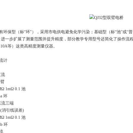
有环保型（标“环"），采用市电供电避免化学污染；基础型（标“池"或“
QJ60）进一步扩展了测量范围并提升精度，部分教学专用型号还简化了操作流
R-10A等）这类高精度测量仪器。
流计
 直流
单臂
MΩ 1mΩ 0.1 池
3a 环
b 直流三端
(消引线误差)
MΩ 1mΩ 0.1 池
3b 环
直流