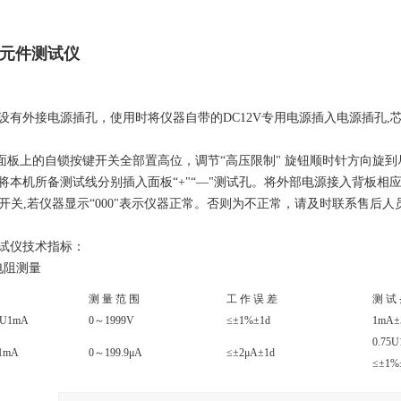
元件测试仪
设有外接电源插孔，使用时将仪器自带的DC12V专用电源插入电源插孔,
器面板上的自锁按键开关全部置高位，调节“高压限制" 旋钮顺时针方向旋
将本机所备测试线分别插入面板“+"“—"测试孔。将外部电源接入背板相
电源开关,若仪器显示“000"表示仪器正常。否则为不正常，请及时联系售后人
试仪技术指标：
电阻测量
测 量 范 围
工 作 误 差
测 试
U1mA
0～1999V
≤±1%±1d
1mA±
0.75
1mA
0～199.9μA
≤±2μA±1d
≤±1%