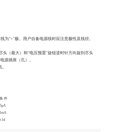
芯线为“+"极。用户自备电源线时应注意极性及线径。
到尽头（最大）和“电压预置"旋钮逆时针方向旋到尽头
应电源插座（孔）。
员。
 条 件
5μA
U1mA
±1d