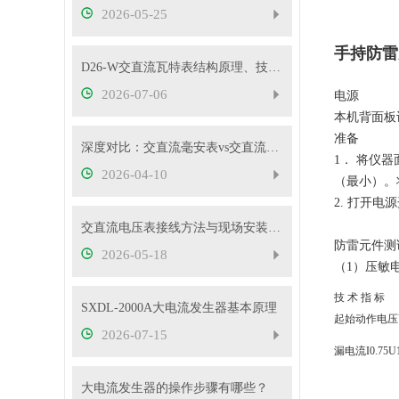
2026-05-25
手持防雷
D26-W交直流瓦特表结构原理、技术特性及工程应用解析
2026-07-06
电源
本机背面板
准备
深度对比：交直流毫安表vs交直流安培表vs交直流伏特表
1． 将仪
2026-04-10
（最小）。
2. 打开
交直流电压表接线方法与现场安装实操教程
防雷元件测
2026-05-18
（1）压敏
技 术 指 标
SXDL-2000A大电流发生器基本原理
起始动作电压
2026-07-15
漏电流I0.75U
大电流发生器的操作步骤有哪些？