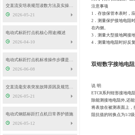
交直流安培表规范读数方法及实操要点
注意事项
1．存放保管本表时，
2026-05-21
2．测量保护接地电阻
在内侧。
电动式标距打点机核心用途|概述
3．测量大型接地网接
2026-04-10
4．测量地电阻时好反
电动式标距打点机标准操作步骤是什么？5mm/10mm 标距怎么切换？
双钳数字接地电阻
2026-06-08
说 明:
交直流毫安表突发故障原因及规范处理流程
ETCR系列钳形接地
2026-05-21
除能测接地电阻外,还
将表放在被测表面上，
电动式钢筋标距打点机日常养护措施
阻抗值的转换点为1/2级对数
2026-05-12