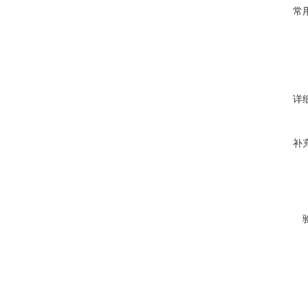
常
详
补