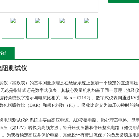
介绍
电阻测试仪
试仪（兆欧表）的基本测量原理是在绝缘系统上施加一个稳定的直流高压
。无论是指针式还是数字式仪表，其核心测量机构均基于同一原理：流经
转角或数字指示与电流比相关，即 α = f(I1/I2) 。数字式仪表则通过
数包括吸收比（DAR）和极化指数（PI）。吸收比定义为加压60秒时的绝缘电
缘电阻测试仪的系统主要由高压电源、AD变换电路、微处理器电路、显
低压（如12V）转换为高频方波，经升压变压器和倍压整流电路（如使用
0V）。为获得稳定高压并保护电路，系统设计有带过流保护的负反馈稳压电