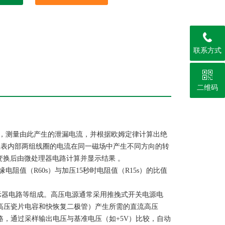
联系方式
二维码
，测量由此产生的泄漏电流，并根据欧姆定律计算出绝
仪表内部两组线圈的电流在同一磁场中产生不同方向的转
I/V变换后由微处理器电路计算并显示结果 。
阻值（R60s）与加压15秒时电阻值（R15s）的比值
示器电路等组成。高压电源通常采用推挽式开关电源电
高压瓷片电容和快恢复二极管）产生所需的直流高压
路，通过采样输出电压与基准电压（如+5V）比较，自动