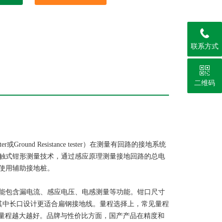
联系方式
二维码
或Ground Resistance tester）在测量有回路的接地系统
触式钳形测量技术，通过感应原理测量接地回路的总电
使用辅助接地桩。
能包含漏电流、感应电压、电感测量等功能。钳口尺寸
mm），其中长口设计更适合扁钢接地线。量程选择上，常见量程
择，并非量程越大越好。品牌与性价比方面，国产产品在精度和