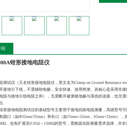
介绍
2000A钳形接地电阻仪
仪（又名钳形接地电阻仪，英文名为Clamp-on Ground Resistance tester
开接地引下线，不需辅助电极，安全快速、使用简便。其核心是采用非接
电阻与接地引线电阻之和），无需断开被测接地极与系统的连接，也无需
点
钳形接地电阻测试仪的基础型号主要用于接地回路电阻测量，高级型号可
圆口（如Φ32mm/35mm）和长口（如55mm×32mm，65mm×32
Ω～200Ω，也有扩展至0.01Ω～1500Ω的型号，需根据实际测量需求选