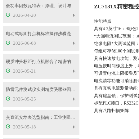
低功率因数瓦特表：原理、设计与应用
ZC7131X精密
2026-04-20
性能特点
具有4.3英寸16：9彩色
电动式标距打点机标准操作步骤是什么？5mm/10mm 标距怎么切换？
*大漏电流测试范围： AC:
2026-06-08
绝缘电阻*大测试范围：0.
每组可存储100个测试
具有快速放电功能，测试
硬质冲头标距打点机融合了精密的机械传动与弹性冲击技术
电压按时间梯度上升，
2026-05-21
可设置电流上限报警及
电流清零功能可消除测
具有真实电流测量功能
防雷元件测试仪实测精度受哪些因素影响？如何判断仪器好坏？
具有键盘锁，保护测试
2026-05-25
标配PLC接口，RS232
具有八路扫描矩阵
交直流安培表选型指南：工业测量如何选对型号
2026-05-18