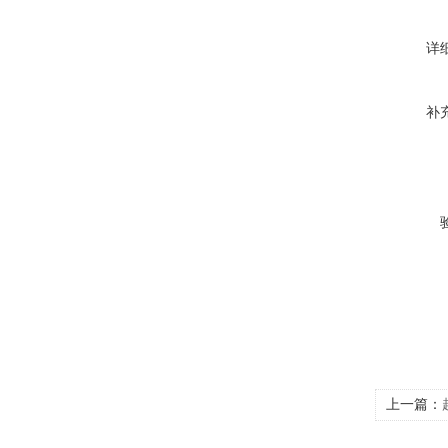
详
补
上一篇：