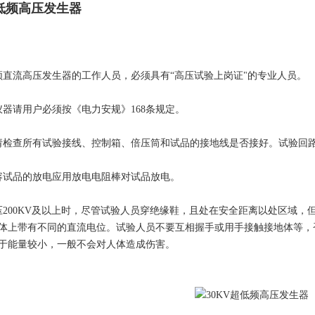
超低频高压发生器
频直流高压发生器的工作人员，必须具有“高压试验上岗证"的专业人员。
仪器请用户必须按《电力安规》168条规定。
请检查所有试验接线、控制箱、倍压筒和试品的接地线是否接好。试验回
容试品的放电应用放电电阻棒对试品放电。
压200KV及以上时，尽管试验人员穿绝缘鞋，且处在安全距离以处区域
体上带有不同的直流电位。试验人员不要互相握手或用手接触接地体等，
于能量较小，一般不会对人体造成伤害。