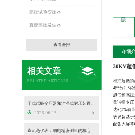
高压试验变压器
直流高压发生器
查看全部
详细
30KV
相关文章
RELATED ARTICLES
程控超低频
4部分》标
超低频高压发生
量谐振变压器
干式试验变压器和油浸式耐压装置有什么区别？
达±(3%满量
2026-06-15
该设备基于
配备大屏幕
直流毫伏表：弱电精密测量的核心工具