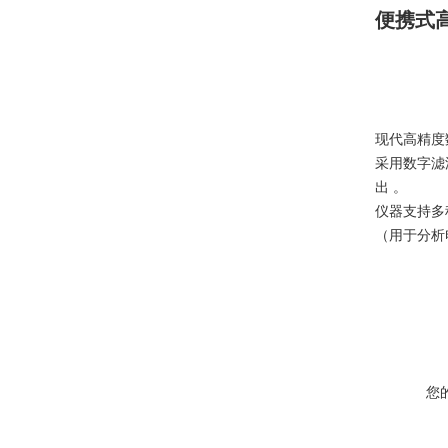
便携式
现代高精度数
采用数字滤
出 。
仪器支持多
（用于分析
您