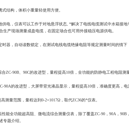
便携式结构，体积小重量轻使用方便。
电池供电，仪表可以工作于对地悬浮状态, *解决了电线电缆测试中水箱接
合生产现场测量成盘电缆，在固定场合也可用外接稳压电源供电。
置定时器，自动读数锁定，在测试电线电缆绝缘电阻等规定测量时间的情下
 ：综合ZC-90B、90C的改进型，量程提高10倍，全功能的防静电工程电阻
 ：ZC-90A的改进型，大屏带背光液晶显示，量程提高10倍，准确度更高，
： 超高测量范围，量程达到0-2×1017Ω，取代ZC36的*仪表。
 ：高性能全功能超高阻、微电流综合测量仪表，除了覆盖ZC-90，90A，90B
述专题介绍。