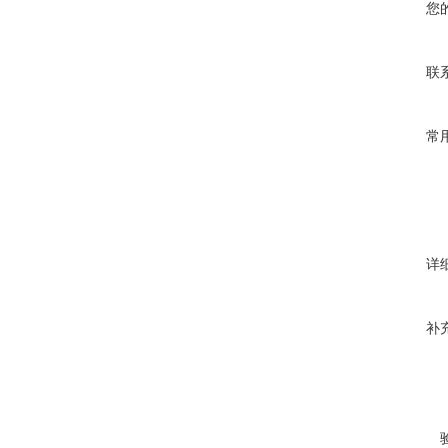
您
联
常
详
补