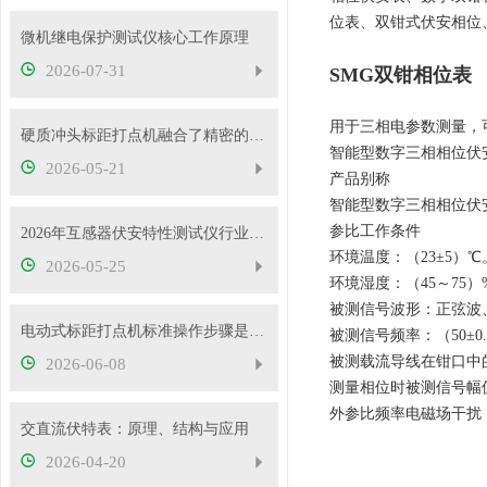
位表、双钳式伏安相位
微机继电保护测试仪核心工作原理
2026-07-31
SMG双钳相位表
用于三相电参数测量，
硬质冲头标距打点机融合了精密的机械传动与弹性冲击技术
智能型数字三相相位伏
2026-05-21
产品别称
智能型数字三相相位伏
参比工作条件
2026年互感器伏安特性测试仪行业发展概况
环境温度：（23±5）℃
2026-05-25
环境湿度：（45～75）%
被测信号波形：正弦波、β
电动式标距打点机标准操作步骤是什么？5mm/10mm 标距怎么切换？
被测信号频率：（50±0.
被测载流导线在钳口中
2026-06-08
测量相位时被测信号幅值范围
外参比频率电磁场干扰
交直流伏特表：原理、结构与应用
2026-04-20