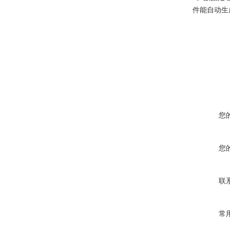
件能自动生
您
您
联
常