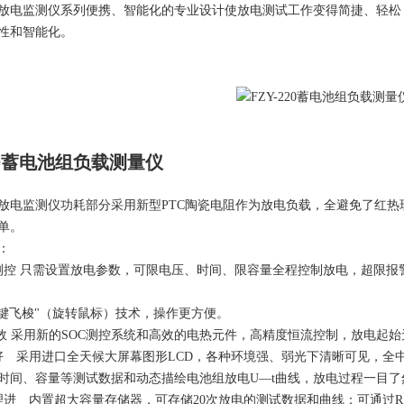
放电监测仪系列便携、智能化的专业设计使放电测试工作变得简捷、轻松
性和智能化。
220蓄电池组负载测量仪
放电监测仪功耗部分采用新型PTC陶瓷电阻作为放电负载，全避免了红
单。
：
测控 只需设置放电参数，可限电压、时间、限容量全程控制放电，超限报
一键飞梭"（旋转鼠标）技术，操作更方便。
高效 采用新的SOC测控系统和高效的电热元件，高精度恒流控制，放电起
好 采用进口全天候大屏幕图形LCD，各种环境强、弱光下清晰可见，全
时间、容量等测试数据和动态描绘电池组放电U—t曲线，放电过程一目了
理进 内置超大容量存储器，可存储20次放电的测试数据和曲线；可通过RS