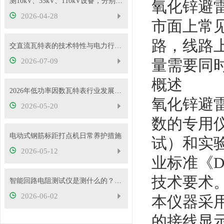
测10kV、35kV、110kV设备，分别选哪种高压试验变压器？
氧化锌避
2026-04-28
市面上常
路，线路
交直流瓦特表的技术特性与电力行业应用实践
量需要同
2026-07-09
概述
2026年低功率因数瓦特表行业发展概况
氧化锌避
2026-05-20
数的专用
电动式钢筋标距打点机日常养护措施
试）和实
2026-05-12
业标准《D
技术要术
智能回路电阻测试仪是测什么的？主要用途有哪些？
2026-06-02
本仪器采
的接线显