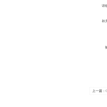
详
补
上一篇：