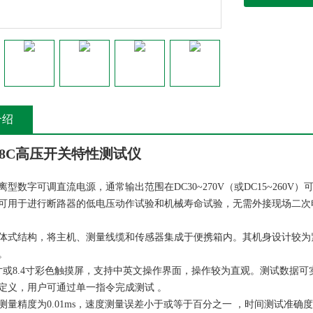
介绍
308C高压开关特性测试仪
离型数字可调直流电源，通常输出范围在DC30~270V（或DC15~260
可用于进行断路器的低电压动作试验和机械寿命试验，无需外接现场二次
体式结构，将主机、测量线缆和传感器集成于便携箱内。其机身设计较为
。
寸或8.4寸彩色触摸屏，支持中英文操作界面，操作较为直观。测试数据
定义，用户可通过单一指令完成测试 。
测量精度为0.01ms，速度测量误差小于或等于百分之一 ，时间测试准确度为