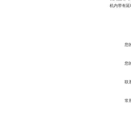
机内带有延
您
您
联
常