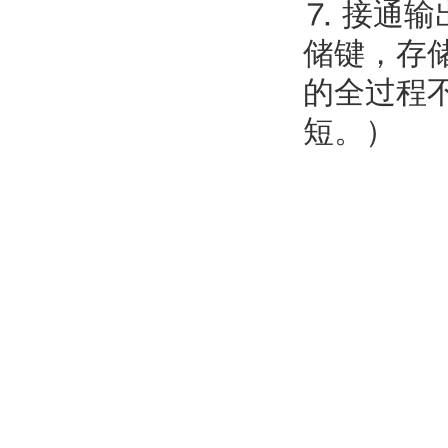
⒎ 接通
储键，存
的全过程
短。）