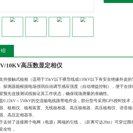
介绍
6KV/10KV高压数显定相仪
支持接触式核相（适用于35kV以下裸导线或110kV以下有安全绝缘外皮
。探测器能根据电场强弱自动调节感应强度（自动增益控制），便于在排
室预先连接测试线验证其工作状态，确保现场测量的准确性。
盖0.22kV～550kV的交流输电线路带电作业，部分型号采用GPS授时技
器、核相仪、核相装置、无线核相器、高压核相器、高压核相仪、语音核
器、高压定相器等。
于去掉了连接两个电网（电源）两端的引线，（距离可达20m）可穿过
安全性，