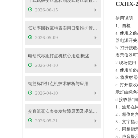
干式试验变压器和油浸式耐压装置有什么区别？
CXHX
2026-06-15
使用说明
1、自检
低功率因数瓦特表实用日常维护管控措施
a. 使用之
2026-05-09
器电源开关
b. 打开
表示仪器可
电动式标距打点机核心用途|概述
2.现场使用
2026-04-10
a. 使用
b. 将发
钢筋标距打点机技术解析与应用
c. 打开
示灯由绿色
2026-04-10
d.接收器“
1．波形在
交直流毫安表突发故障原因及规范处理流程
2．相位角角
2026-05-21
3．文字指示
4．同相指
5．声音提