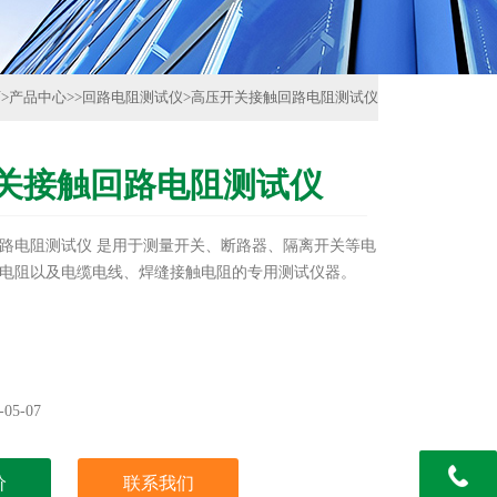
页
>
产品中心
>>
回路电阻测试仪
>
高压开关接触回路电阻测试仪
关接触回路电阻测试仪
路电阻测试仪 是用于测量开关、断路器、隔离开关等电
电阻以及电缆电线、焊缝接触电阻的专用测试仪器。
05-07
价
联系我们