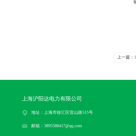
上一篇：
上海沪阳达电力有限公司
地址：上海市徐汇区宜山路515号
邮箱：3895588417@qq.com