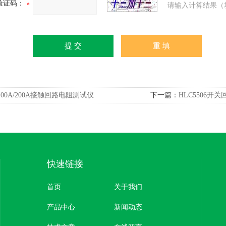
验证码：
请输入计算结果（
100A/200A接触回路电阻测试仪
下一篇：
HLC5506开
快速链接
首页
关于我们
产品中心
新闻动态