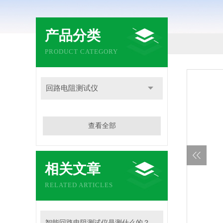
产品分类
PRODUCT CATEGORY
回路电阻测试仪
查看全部
相关文章
RELATED ARTICLES
智能回路电阻测试仪是测什么的？主要用途有哪些？