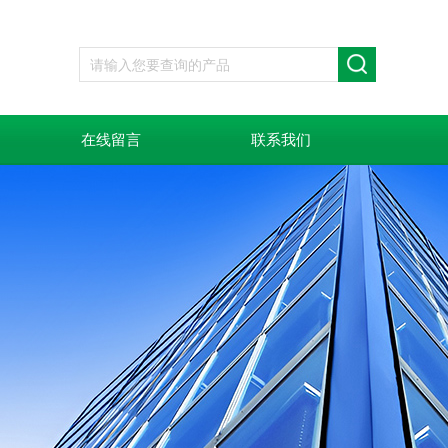
在线留言
联系我们