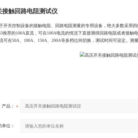
关接触回路电阻测试仪
于开关控制设备的接触电阻、回路电阻测量的专用设备，绝大多数采用四
763推荐的100A直流，可在100A电流的情况下直接测得回路电阻或者
可在50A、100A、150A、200A等多档位间切换，测试时间可设定。测量范围
产品：
的单位：