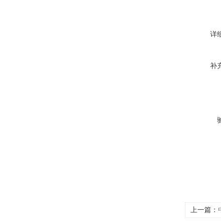
详
补
上一篇：